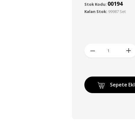
00194
Stok Kodu:
Kalan Stok:
99987 Set
Sepete Ek