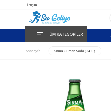
İletişim
TÜM KATEGORİLER
Anasayfa
Sırma C Limon Soda ( 24 lü )