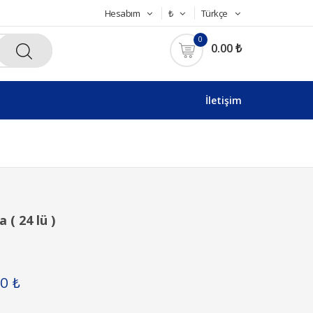
Hesabım
₺
Türkçe
0
0.00 ₺
İletişim
( 24 lü )
00 ₺