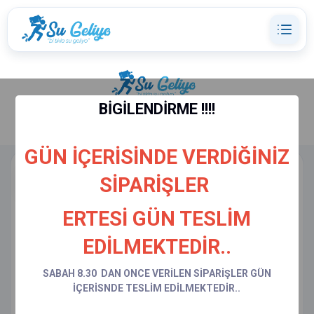
BİGİLENDİRME !!!!
GÜN İÇERİSİNDE VERDİĞİNİZ
Markalar
Kategoriler
SİPARİŞLER
MARKALAR
ERTESİ GÜN TESLİM
Marka Seçimi
EDİLMEKTEDİR..
Seçiminden sonra ürünler ve kategoriler yalnizca o markaya gore
filtrelenir.
SABAH 8.30 DAN ONCE VERİLEN SİPARİŞLER GÜN
İÇERİSNDE TESLİM EDİLMEKTEDİR..