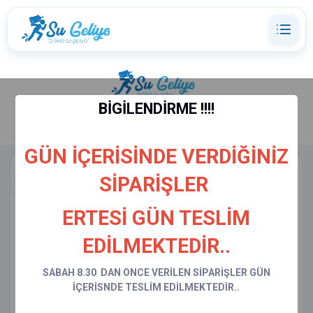
BİGİLENDİRME !!!!
GÜN İÇERİSİNDE VERDİĞİNİZ
Markalar
Kategoriler
SİPARİŞLER
MARKALAR
ERTESİ GÜN TESLİM
Marka Seçimi
EDİLMEKTEDİR..
Seçiminden sonra ürünler ve kategoriler yalnizca o markaya gore
filtrelenir.
SABAH 8.30 DAN ONCE VERİLEN SİPARİŞLER GÜN
İÇERİSNDE TESLİM EDİLMEKTEDİR..